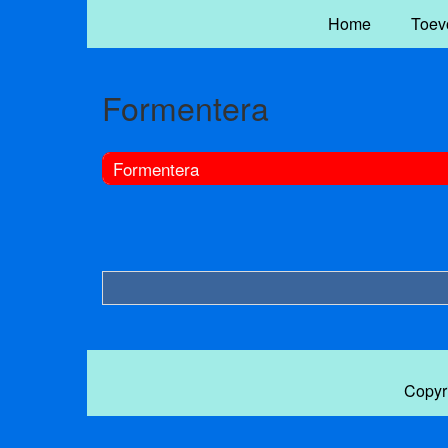
Home
Toev
Formentera
Formentera
Copyr