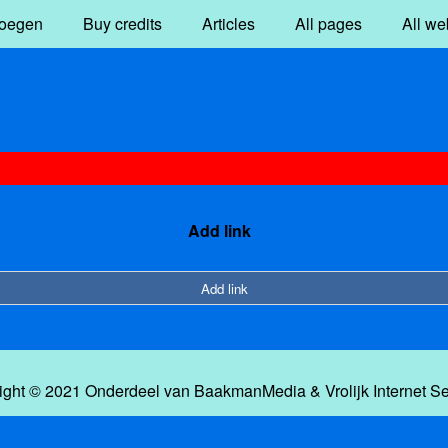
oegen
Buy credits
Articles
All pages
All we
Add link
Add link
ight © 2021 Onderdeel van
BaakmanMedia
&
Vrolijk Internet S