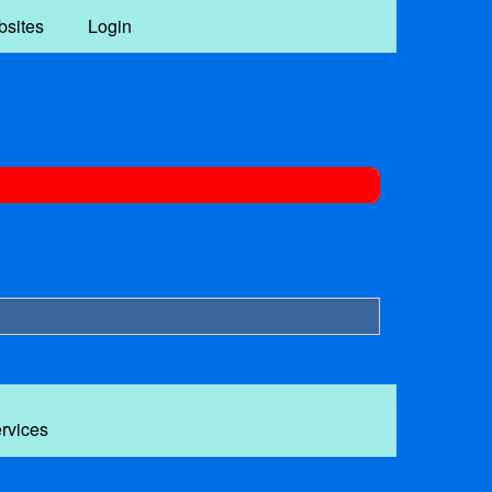
bsites
Login
ervices